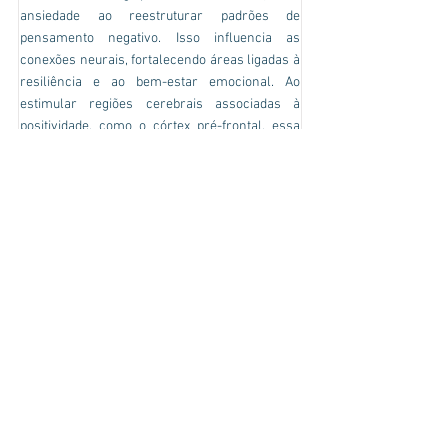
ansiedade ao reestruturar padrões de
pensamento negativo. Isso influencia as
conexões neurais, fortalecendo áreas ligadas à
resiliência e ao bem-estar emocional. Ao
estimular regiões cerebrais associadas à
positividade, como o córtex pré-frontal, essa
prática diminui a ativação do sistema límbico,
responsável pelas emoções, resultando em
menor ansiedade e maior controle emocional.
INICIAR
A técnica de respiração
4x4x4
A técnica de respiração 4x4x4 envolve inspirar
por 4 segundos, manter a respiração por mais