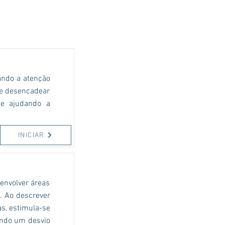
ando a atenção
de desencadear
 e ajudando a
INICIAR
envolver áreas
. Ao descrever
as, estimula-se
endo um desvio