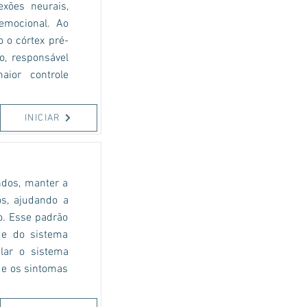
exões neurais,
 emocional. Ao
o o córtex pré-
o, responsável
ior controle
INICIAR
ndos, manter a
s, ajudando a
o. Esse padrão
ade do sistema
lar o sistema
 e os sintomas