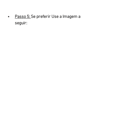
Passo 5: 
Se preferir Use a Imagem a 
seguir:
Clique Para ampliar a Imagem
Benefícios:
 Essa técnica regula a respiração e 
estimula o nervo vago, que está relacionado à 