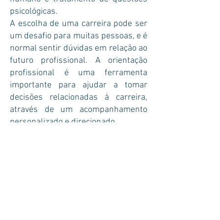
psicológicas.
A escolha de uma carreira pode ser
um desafio para muitas pessoas, e é
normal sentir dúvidas em relação ao
futuro profissional. A orientação
profissional é uma ferramenta
importante para ajudar a tomar
decisões relacionadas à carreira,
através de um acompanhamento
personalizado e direcionado.
Graduação
Bacharel em
Psicologia
Universidade Positivo -
Curitiba- PR
(2015-2019)
;
Pós-Graduação em Neuropsicologia
universidade metropolitana(2021-
2023);
Curso de Extensão Em