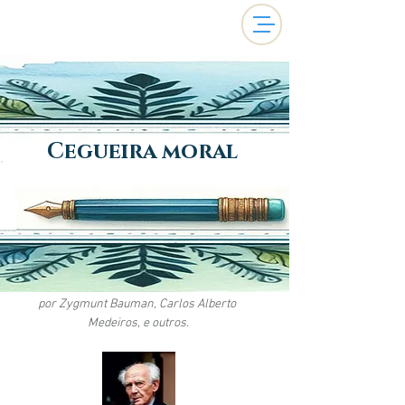
Cegueira moral
por Zygmunt Bauman, Carlos Alberto 
Medeiros, e outros.