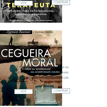
COMPRAR
VER
Cegueira moral
O mal não está restrito às guerras ou
às circunstâncias nas quais pessoas
atuam sob condições de coerção
extrema...
COMPRAR
VER