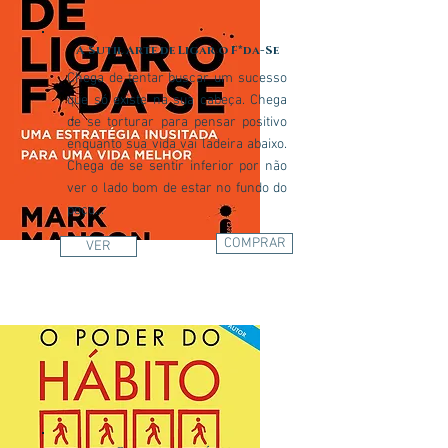
A Sutil Arte de Ligar o F*da-Se
Chega de tentar buscar um sucesso
que só existe na sua cabeça. Chega
de se torturar para pensar positivo
enquanto sua vida vai ladeira abaixo.
Chega de se sentir inferior por não
ver o lado bom de estar no fundo do
poço...
COMPRAR
VER