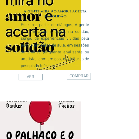
A gente mira no amor e acerta
na solidão
Escrito a partir de diálogos, A gente
mira no amor e acerta na solidão,
surgiu de experiências vividas pela
autora em salas de aula, em sessões
de análise (enquanto analisante ou
analista), com amigos, em leituras de
pesquisas teóricas...
COMPRAR
VER