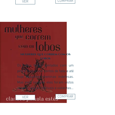
COMPRAR
VER
Mulheres que correm com os
lobos
Os lobos foram pintados com um
pincel negro nos contos de fada e até
hoje assustam meninas indefesas.
Mas nem sempre eles foram vistos
como criaturas terríveis e violentas...
COMPRAR
VER