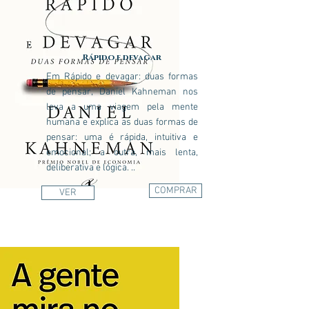
Rápido e devagar
Em Rápido e devagar: duas formas
de pensar, Daniel Kahneman nos
leva a uma viagem pela mente
humana e explica as duas formas de
pensar: uma é rápida, intuitiva e
emocional; a outra, mais lenta,
deliberativa e lógica. ..
COMPRAR
VER