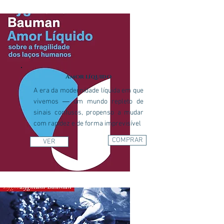
Amor líquido
A era da modernidade líquida em que
vivemos ― um mundo repleto de
sinais confusos, propenso a mudar
com rapidez e de forma imprevisível
COMPRAR
VER