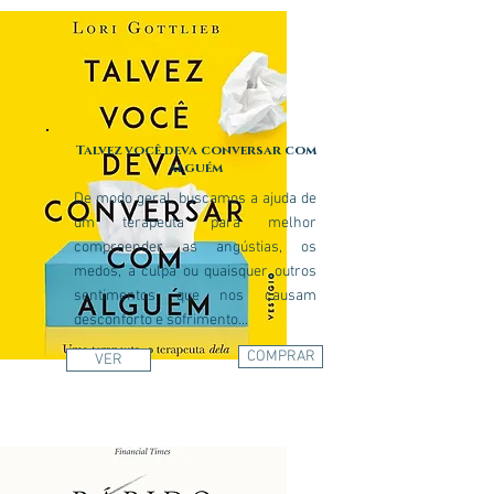
Talvez você deva conversar com
alguém
De modo geral, buscamos a ajuda de
um terapeuta para melhor
compreender as angústias, os
medos, a culpa ou quaisquer outros
sentimentos que nos causam
desconforto e sofrimento...
COMPRAR
VER