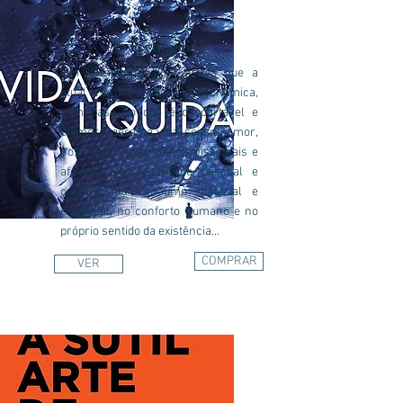
Vida líquida
Um compêndio dos efeitos que a
atual estrutura social e econômica,
com base no que é descartável e
efêmero, gera na vida, seja no amor,
nos relacionamentos profissionais e
afetivos, na segurança pessoal e
coletiva, no consumo material e
espiritual, no conforto humano e no
próprio sentido da existência...
COMPRAR
VER