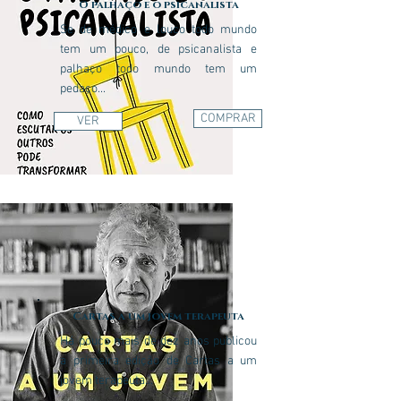
O palhaço e o psicanalista
Se de médico e louco todo mundo
tem um pouco, de psicanalista e
palhaço todo mundo tem um
pedaço...
COMPRAR
VER
Cartas a um jovem terapeuta
Há pouco mais de dez anos publicou
a primeira edição de Cartas a um
jovem terapeuta...