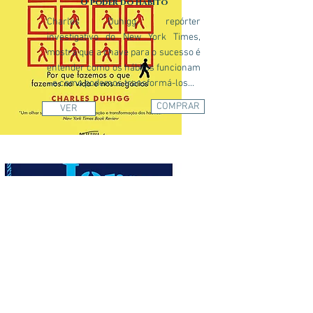
O poder do hábito
Charles Duhigg, repórter
investigativo do New York Times,
mostra que a chave para o sucesso é
entender como os hábitos funcionam
- e como podemos transformá-los...
COMPRAR
VER
Você quer o que deseja?
O livro sintetiza muitas histórias: dos
casais que começam a brigar no
primeiro dia da lua de mel; do