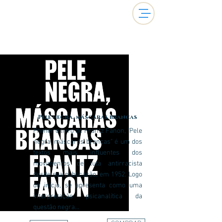
Pele negra, máscaras brancas
Primeiro livro de Frantz Fanon, "Pele
negra, máscaras brancas" é um dos
textos mais influentes dos
movimentos de luta antirracista
desde sua publicação, em 1952. Logo
de início, se apresenta como uma
interpretação psicanalítica da
questão negra...