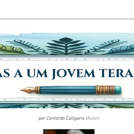
EM SOU
AGENDAMENTOS
ARTIGO
TÉCNICAS
INDI
s a um jovem ter
por 
Contardo Calligaris
(Autor)