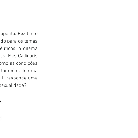
peuta. Fez tanto 
do para os temas 
uticos, o dilema 
s. Mas Calligaris 
omo as condições 
da também, de uma 
a. E responde uma 
sexualidade?