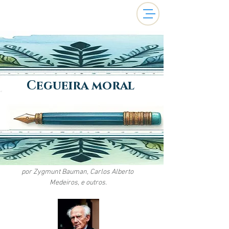
Cegueira moral
por Zygmunt Bauman, Carlos Alberto 
Medeiros, e outros.