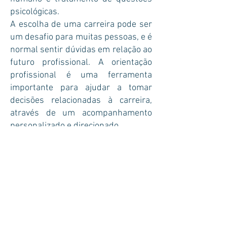
psicológicas.
A escolha de uma carreira pode ser
um desafio para muitas pessoas, e é
normal sentir dúvidas em relação ao
futuro profissional. A orientação
profissional é uma ferramenta
importante para ajudar a tomar
decisões relacionadas à carreira,
através de um acompanhamento
personalizado e direcionado.
Graduação
Bacharel em
Psicologia
Universidade Positivo -
Curitiba- PR
(2015-2019)
;
Pós-Graduação em Neuropsicologia
universidade metropolitana(2021-
2023);
Curso de Extensão Em