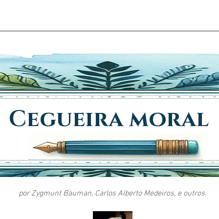
EM SOU
AGENDAMENTOS
ARTIGO
TÉCNICAS
INDI
Cegueira moral
por Zygmunt Bauman, Carlos Alberto Medeiros, e outros.