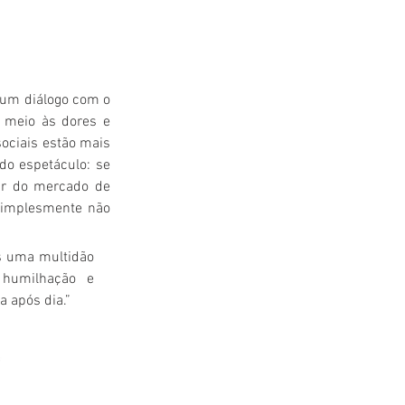
 um diálogo com o 
 meio às dores e 
ciais estão mais 
do espetáculo: se 
ar do mercado de 
simplesmente não 
s uma multidão 
humilhação e 
a após dia.”