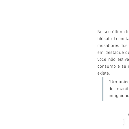
No seu último li
filósofo 
Leonid
dissabores dos 
em destaque que
você não estive
consumo e se n
existe. 
“Um único
de manif
indignidad