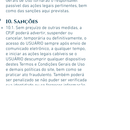
Gerais de Uso tornarão o responsável
passível das ações legais pertinentes, bem
como das sanções aqui previstas.
10. Sanções
10.1. Sem prejuízo de outras medidas, a
CPJF poderá advertir, suspender ou
cancelar, temporária ou definitivamente, o
acesso do USUÁRIO sempre após envio de
comunicado eletrônico, a qualquer tempo,
e iniciar as ações legais cabíveis se o
USUÁRIO descumprir qualquer dispositivo
destes Termos e Condições Gerais de Uso
e demais políticas do site, bem como se
praticar ato fraudulento. Também poderá
ser penalizado se não puder ser verificada
sua identidade ou se fornecer informação
incorreta, além da prática que cause ou
possa causar dano a terceiros ou à CPJF.
10.2. Em havendo inabilitação do cadastro
do USUÁRIO, automaticamente serão
cancelados os agendamentos feitos e/ou
solicitados pelo USUÁRIO.
11. Responsabilidades