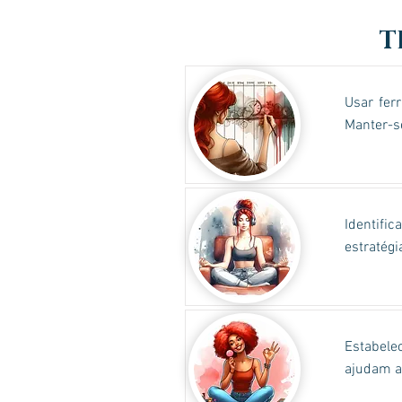
T
Usar fer
Manter-s
Identific
estratégi
Estabele
ajudam a