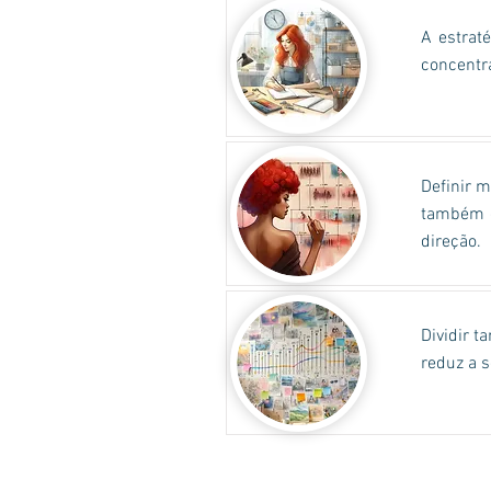
A estrat
concentra
Definir m
também of
direção.
Dividir 
reduz a 