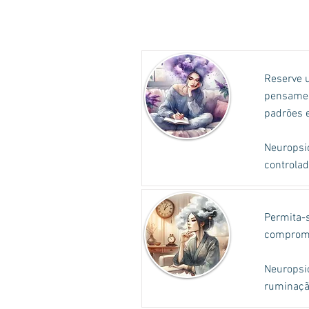
Reserve u
pensament
padrões e
Neuropsic
controla
Permita-
compromet
Neuropsic
ruminação