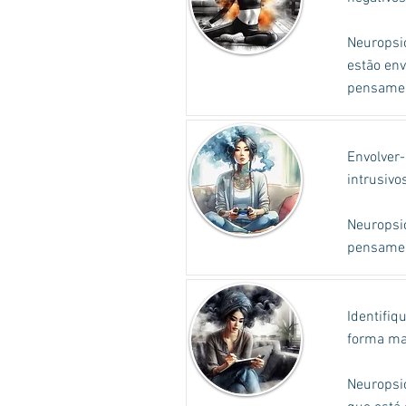
Neuropsic
estão en
pensamen
Envolver-
intrusivo
Neuropsic
pensamen
Identifiq
forma mai
Neuropsic