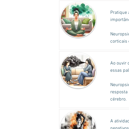
Pratique
importânc
Neuropsic
corticais
Ao ouvir 
essas pal
Neuropsic
resposta 
cérebro.
A ativida
negativos