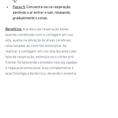
"4"
.
Passo 5:
 Concentre-se na respiração, 
sentindo o ar entrar e sair, relaxando 
gradualmente o corpo.
Benefícios:
A prática da respiração 4x4x4, 
quando combinada com a contagem em voz 
alta, auxilia na ativação de áreas cerebrais 
relacionadas ao controle emocional. Ao 
realizar a contagem em voz alta durante cada 
fase da respiração, estimula-se o córtex pré-
frontal, fortalecendo conexões neurais ligadas 
à regulação emocional. Isso complementa a 
ação fisiológica da técnica, ativando o sistema 
nervoso parassimpático e reduzindo a 
atividade do sistema nervoso simpático, 
resultando não apenas em uma melhor 
oxigenação do corpo, mas também em uma 
redução mais efetiva da ansiedade, 
promovendo uma sensação mais profunda de 
tranquilidade e equilíbrio emocional.