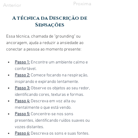
Proxima
Anterior
A técnica da Descrição de
Sensações
Essa técnica, chamada de "grounding" ou 
ancoragem, ajuda a reduzir a ansiedade ao 
conectar a pessoa ao momento presente:
Passo 1:
 Encontre um ambiente calmo e 
confortável. 
Passo 2:
 Comece focando na respiração, 
inspirando e expirando lentamente. 
Passo 3:
 Observe os objetos ao seu redor, 
identificando cores, texturas e formas. 
Passo 4:
 Descreva em voz alta ou 
mentalmente o que está vendo. 
Passo 5:
 Concentre-se nos sons 
presentes, identificando ruídos suaves ou 
vozes distantes.
Passo 6:
 Descreva os sons e suas fontes. 