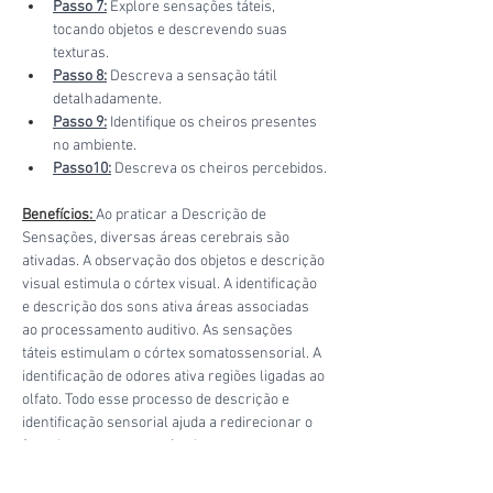
Passo 7:
 Explore sensações táteis, 
tocando objetos e descrevendo suas 
texturas. 
Passo 8:
 Descreva a sensação tátil 
detalhadamente. 
Passo 9:
 Identifique os cheiros presentes 
no ambiente. 
Passo10:
 Descreva os cheiros percebidos.
Benefícios: 
Ao praticar a Descrição de 
Sensações, diversas áreas cerebrais são 
ativadas. A observação dos objetos e descrição 
visual estimula o córtex visual. A identificação 
e descrição dos sons ativa áreas associadas 
ao processamento auditivo. As sensações 
táteis estimulam o córtex somatossensorial. A 
identificação de odores ativa regiões ligadas ao 
olfato. Todo esse processo de descrição e 
identificação sensorial ajuda a redirecionar o 
foco da mente para estímulos presentes, 
reduzindo a ativação da amígdala, ligada às 
emoções, e fortalecendo conexões com o 