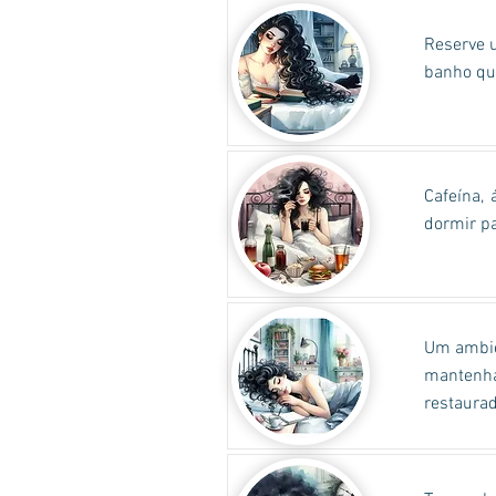
Reserve u
banho que
Cafeína,
dormir pa
Um ambien
mantenha
restaurad