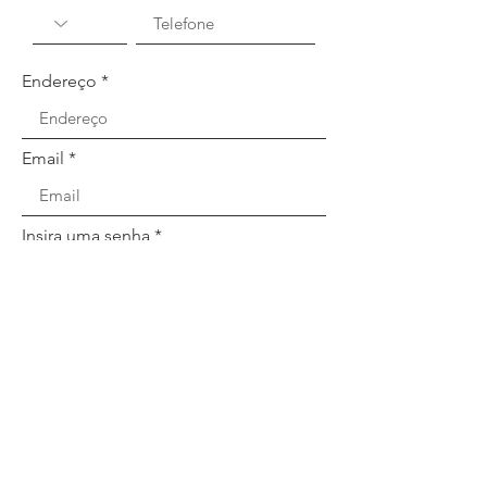
Endereço
Email
Insira uma senha
Add Foto Perfil
Upload de arquivo
Faça upload de um arquivo compatível (máx. 15MB)
Registrar