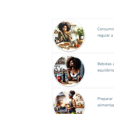
Consumir
regular a
Bebidas a
equilíbri
Preparar 
alimentaç