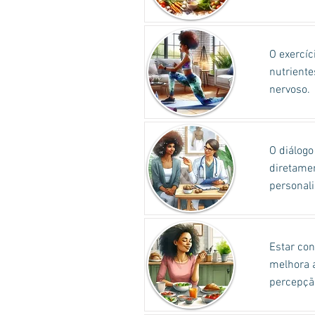
O exercíc
nutriente
nervoso.
O diálogo
diretame
personali
Estar con
melhora a
percepção