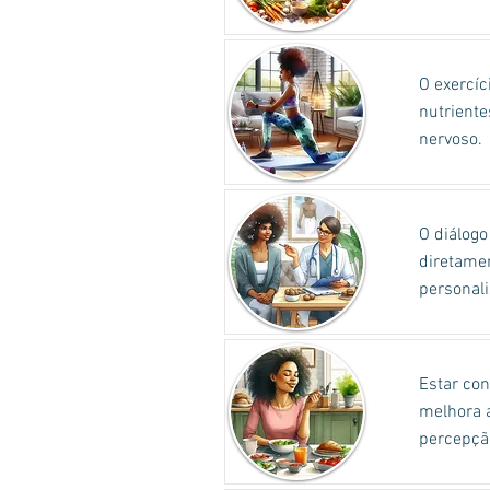
O exercíc
nutriente
nervoso.
O diálogo
diretame
personali
Estar con
melhora a
percepção