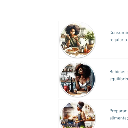
Consumir
regular a
Bebidas a
equilíbri
Preparar 
alimentaç