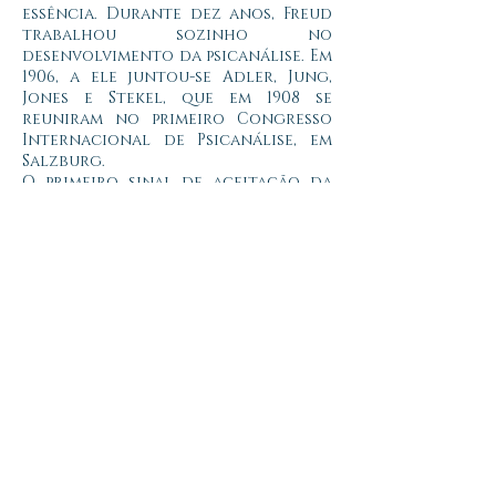
essência.
Durante dez anos, Freud
trabalhou sozinho no
desenvolvimento da psicanálise. Em
1906, a ele juntou-se Adler, Jung,
Jones e Stekel, que em 1908 se
reuniram no primeiro Congresso
Internacional de Psicanálise, em
Salzburg.
O primeiro sinal de aceitação da
Psicanálise no meio acadêmico
surgiu em 1909, quando foi
convidado a dar conferências nos
EUA, na Clark University, em
Worcester.
Em 1910, por ocasião do
segundo congresso internacional
de psicanálise, realizado em
Nuremberg, o grupo fundou a
Associação Psicanalítica
Internacional, que consagrou os
psicanalistas em vários países.
Entre
1911 e 1913, Freud foi vítima de
hostilidades, principalmente dos
próprios cientistas, que,