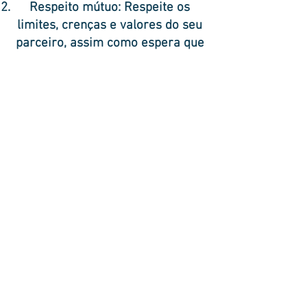
Respeito mútuo: Respeite os
limites, crenças e valores do seu
parceiro, assim como espera que
eles respeitem os seus.
Liberdade pessoal: Permita que
seu parceiro tenha tempo para si
mesmo e seus interesses
pessoais, e vice-versa.
Segurança emocional: Crie um
ambiente de confiança e
segurança emocional para que
vocês possam compartilhar
sentimentos e experiências de
maneira saudável.
Tempo juntos: Reserve tempo
para passar juntos e desfrutar da
presença um do outro.