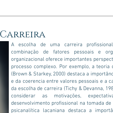
EM SOU
AGENDAMENTOS
ARTIGO
TÉCNICAS
INDI
Carreira
A escolha de uma carreira profissiona
combinação de fatores pessoais e orga
organizacional oferece importantes perspec
processo complexo. Por exemplo, a teoria d
(Brown & Starkey, 2000) destaca a importânci
e da coerencia entre valores pessoais e a ca
da escolha de carreira (Tichy & Devanna, 198
considerar as motivações, expectati
desenvolvimento profissional na tomada de 
psicanalítica lacaniana destaca a import